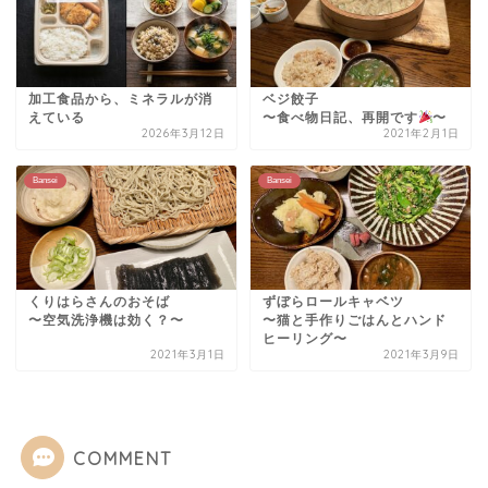
加工食品から、ミネラルが消
ベジ餃子
えている
〜食べ物日記、再開です
〜
2026年3月12日
2021年2月1日
Bansei
Bansei
くりはらさんのおそば
ずぼらロールキャベツ
〜空気洗浄機は効く？〜
〜猫と手作りごはんとハンド
ヒーリング〜
2021年3月1日
2021年3月9日
COMMENT