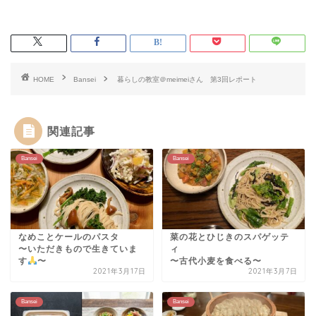
HOME
Bansei
暮らしの教室＠meimeiさん 第3回レポート
関連記事
Bansei
Bansei
なめことケールのパスタ
菜の花とひじきのスパゲッテ
〜いただきもので生きていま
ィ
す
〜
〜古代小麦を食べる〜
2021年3月17日
2021年3月7日
Bansei
Bansei