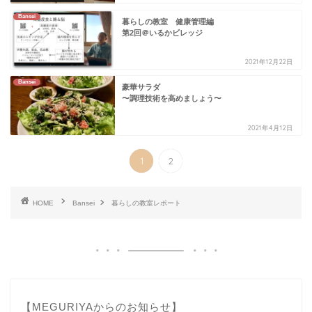
Bansei
暮らしの教室 健康管理編
第2回＠いるかビレッジ
2021年12月22日
Bansei
豪華サラダ
〜調理技術を高めましょう〜
2021年4月12日
1
2
HOME
Bansei
暮らしの教室レポート
【MEGURIYAからのお知らせ】