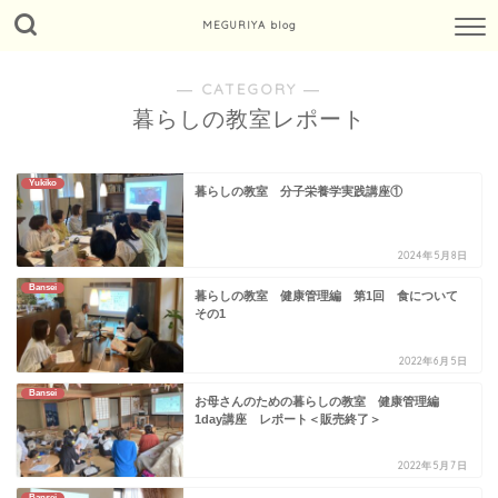
MEGURIYA blog
― CATEGORY ―
暮らしの教室レポート
Yukiko
暮らしの教室 分子栄養学実践講座①
2024年5月8日
Bansei
暮らしの教室 健康管理編 第1回 食について
その1
2022年6月5日
Bansei
お母さんのための暮らしの教室 健康管理編
1day講座 レポート＜販売終了＞
2022年5月7日
Bansei