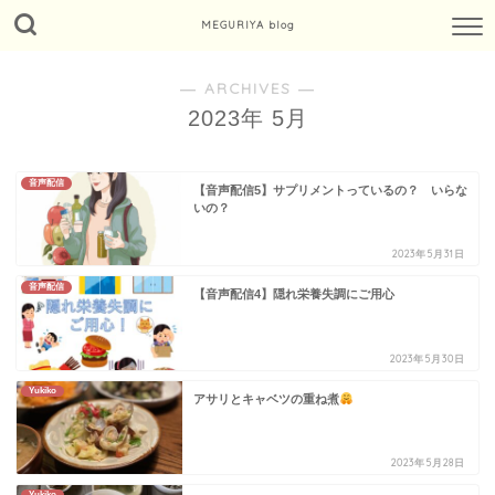
MEGURIYA blog
― ARCHIVES ―
2023年 5月
音声配信
【音声配信5】サプリメントっているの？ いらな
いの？
2023年5月31日
音声配信
【音声配信4】隠れ栄養失調にご用心
2023年5月30日
Yukiko
アサリとキャベツの重ね煮
2023年5月28日
Yukiko