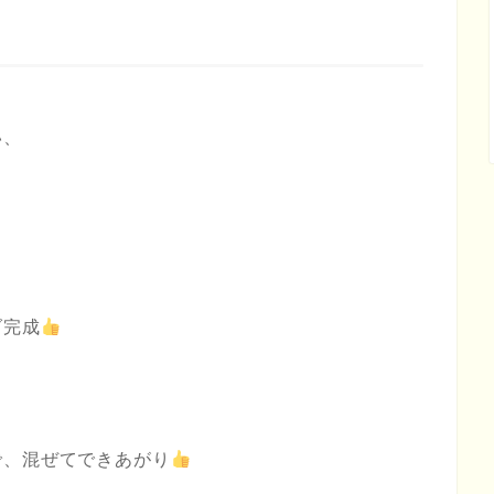
い、
ダ完成
で、混ぜてできあがり