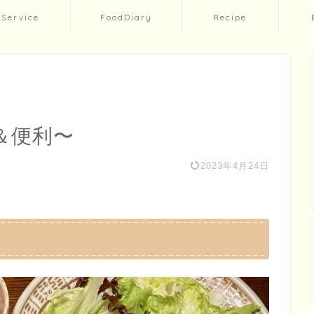
Service
FoodDiary
Recipe
＆便利〜
2023年4月24日