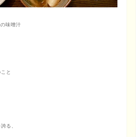
葉の味噌汁
のこと
を誇る、