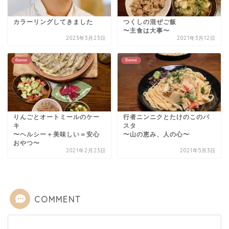
カラーリングしてきました
つくしの混ぜご飯
〜主食は大事〜
2023年3月23日
2021年3月12日
Bansei
Bansei
りんごとオートミールのケー
行者ニンニクとたけのこのパ
キ
スタ
〜ヘルシー＋美味しい＝安心
〜山の恵み、人の心〜
おやつ〜
2021年2月23日
2021年5月3日
COMMENT