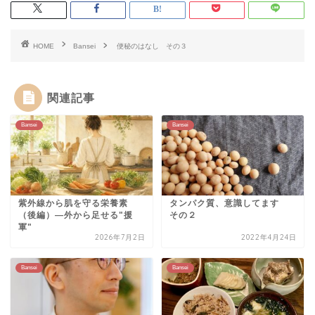
HOME
Bansei
便秘のはなし その３
関連記事
Bansei
Bansei
紫外線から肌を守る栄養素
タンパク質、意識してます
（後編）—外から足せる"援
その２
軍"
2026年7月2日
2022年4月24日
Bansei
Bansei