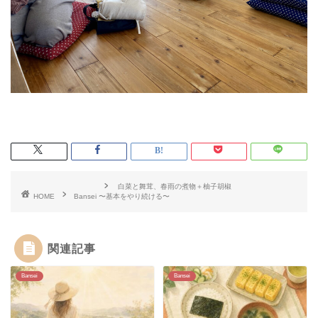
白菜と舞茸、春雨の煮物＋柚子胡椒
HOME
Bansei
〜基本をやり続ける〜
関連記事
Bansei
Bansei