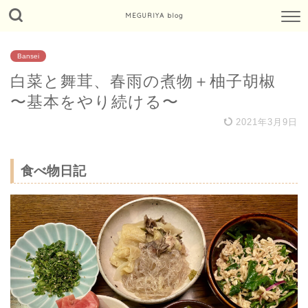
MEGURIYA blog
Bansei
白菜と舞茸、春雨の煮物＋柚子胡椒
〜基本をやり続ける〜
2021年3月9日
食べ物日記