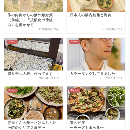
体の内側からの紫外線対策
日本人の腸内細菌と海藻
（前編）—「抗酸化の仕組
み」を働かせる
2026年6月26日
2026年8月2日
Bansei
Bansei
切り干し大根、作ってます
カラーリングしてきました
2023年1月17日
2023年3月23日
Bansei
Bansei
寺田くんの作ったけんちん汁
春のピザ
〜謎のシリアス展開〜
〜チーズを食べる〜