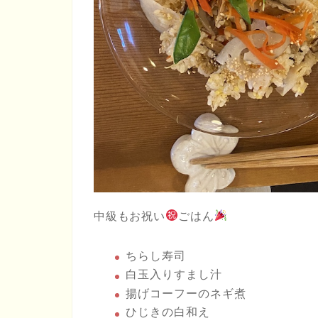
中級もお祝い
ごはん
ちらし寿司
白玉入りすまし汁
揚げコーフーのネギ煮
ひじきの白和え