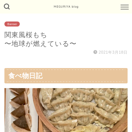
MEGURIYA blog
Bansei
関東風桜もち
〜地球が燃えている〜
2021年3月18日
食べ物日記