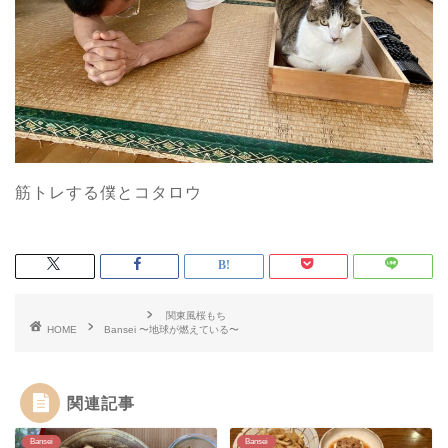
筋トレする僕とコタロウ
関東風桜もち
HOME
Bansei
〜地球が燃えている〜
関連記事
Bansei
Bansei