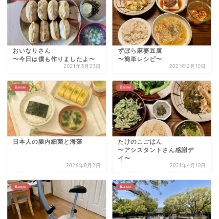
おいなりさん
ずぼら麻婆豆腐
〜今日は僕も作りましたよ〜
〜簡単レシピ〜
2021年3月23日
2021年2月10日
Bansei
Bansei
日本人の腸内細菌と海藻
たけのこごはん
〜アシスタントさん感謝デ
イ〜
2026年8月2日
2021年4月10日
Bansei
Bansei