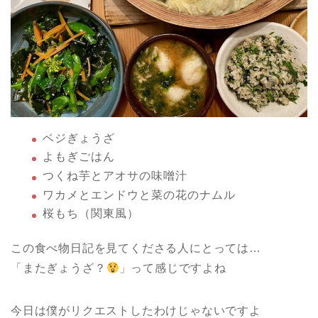
ベジぎょうざ
よもぎごはん
つくね芋とアオサの味噌汁
ワカメとエンドウと菜の花のナムル
桜もち（関東風）
この食べ物日記を見てくださる人にとっては…
「またぎょうざ？
」って感じですよね
今日は僕がリクエストしたわけじゃないですよ