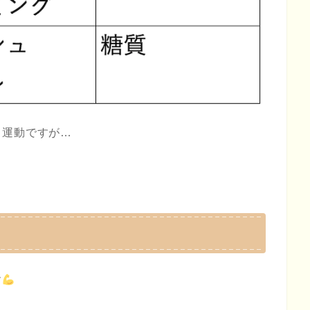
も運動ですが…
す