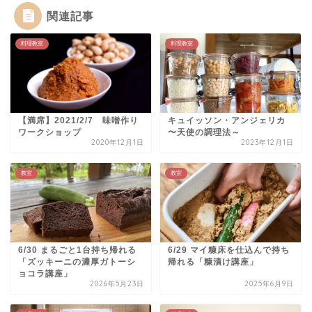
関連記事
料理教室
料理教室
【満席】2021/2/7 味噌作り
キュイッソン・アンジェリカ
ワークショップ
〜天使の調理法～
2020年12月1日
2023年12月1日
教室
教室
6/30 まるごと1台持ち帰れる
6/29 マイ糠床を仕込んで持ち
「ズッキーニの濃厚ガトーシ
帰れる「糠漬け講座」
ョコラ講座」
2026年5月23日
2025年6月9日