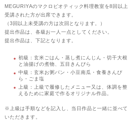
MEGURIYAのマクロビオティック料理教室を8回以上
受講された方が出席できます。
（3回以上未受講の方は次回となります。）
提出作品は、各級お一人一点としてください。
提出作品は、下記となります。
初級：玄米ごはん・蒸し煮にんじん・切干大根
と油揚げの煮物、五目きんぴら
中級：玄米お粥パン・小豆南瓜・食養きんぴ
ら・ごま塩
上級：上級で履修したメニュー又は、体調を整
えるために家庭で作るオリジナル作品。
※上級は手順などを記入し、当日作品と一緒に並べて
いただきます。