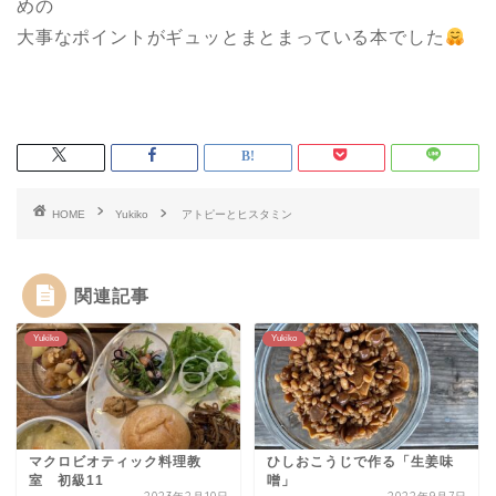
めの
大事なポイントがギュッとまとまっている本でした
HOME
Yukiko
アトピーとヒスタミン
関連記事
Yukiko
Yukiko
マクロビオティック料理教
ひしおこうじで作る「生姜味
室 初級11
噌」