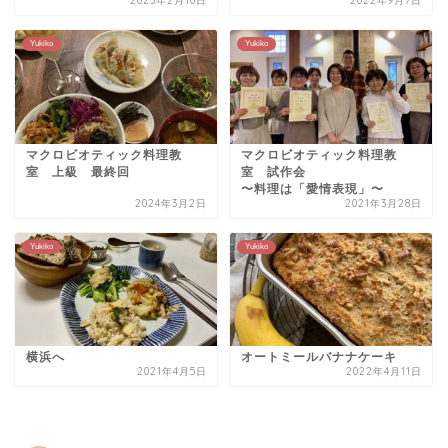
2023年2月10日
2022年9月7日
Yukiko
Yukiko
マクロビオティック料理教
マクロビオティック料理教
室 上級 最終回
室 試作会
〜料理は「愛情表現」〜
2024年3月2日
2021年3月28日
Yukiko
Yukiko
横浜へ
オートミールバナナケーキ
2021年4月5日
2022年4月11日