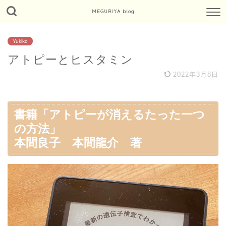
MEGURIYA blog
Yukiko
アトピーとヒスタミン
2022年3月8日
書籍「アトピーが消えるたった一つ
の方法」
本間良子 本間龍介 著