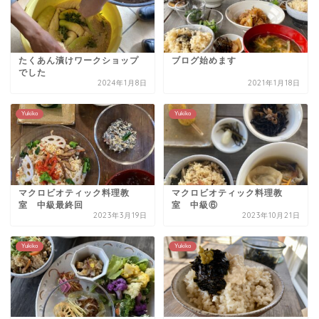
たくあん漬けワークショップ
ブログ始めます
でした
2024年1月8日
2021年1月18日
Yukiko
Yukiko
マクロビオティック料理教
マクロビオティック料理教
室 中級最終回
室 中級⑥
2023年3月19日
2023年10月21日
Yukiko
Yukiko