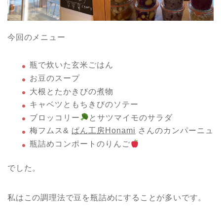
今回のメニュー
瓶で炊いた玄米ごはん
お豆のスープ
大根とたかきびの煮物
キャベツともちきびのソテー
ブロッコリー
とサツマイモのサラダ
梅フムス&
ぱん工房Honami
さんのカンパーニュ
瓶詰めコンポートのりんご
でした。
私はこの調理法で豆を瓶詰めにすることが多いです。