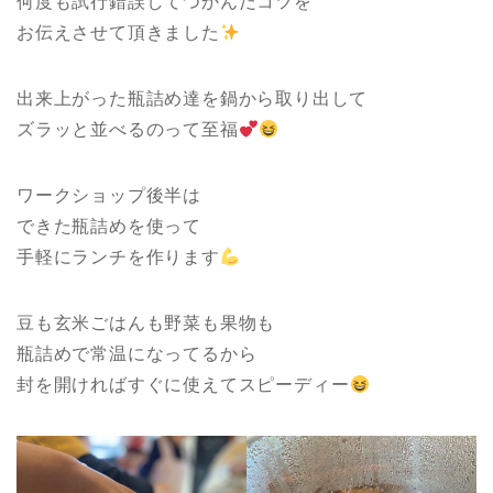
何度も試行錯誤してつかんだコツを
お伝えさせて頂きました
出来上がった瓶詰め達を鍋から取り出して
ズラッと並べるのって至福
ワークショップ後半は
できた瓶詰めを使って
手軽にランチを作ります
豆も玄米ごはんも野菜も果物も
瓶詰めで常温になってるから
封を開ければすぐに使えてスピーディー