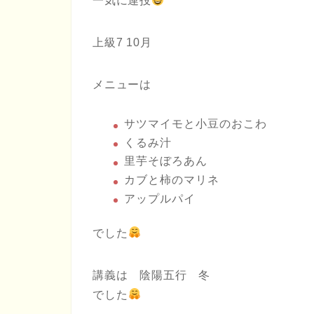
一気に連投
上級7 10月
メニューは
サツマイモと小豆のおこわ
くるみ汁
里芋そぼろあん
カブと柿のマリネ
アップルパイ
でした
講義は 陰陽五行 冬
でした