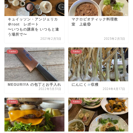
キュイッソン・アンジェリカ
マクロビオティック料理教
＠root レポート
室 上級⑩
〜いつもの講座を いつもと違
う場所で〜
2021年2月5日
2023年2月3日
Yukiko
Yukiko
MEGURIYA の包丁とお手入れ
にんにく
収穫
2022年5月31日
2024年4月17日
Yukiko
Yukiko