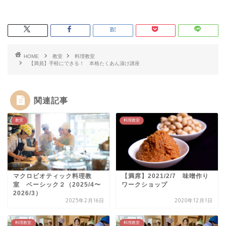
HOME
教室
料理教室
【満員】手軽にできる！ 本格たくあん漬け講座
関連記事
教室
料理教室
マクロビオティック料理教
【満席】2021/2/7 味噌作り
室 ベーシック２（2025/4〜
ワークショップ
2026/3）
2025年2月16日
2020年12月1日
料理教室
料理教室