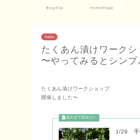
BlogTop
HomePage
Yukiko
たくあん漬けワークシ
〜やってみるとシンプ
たくあん漬けワークショップ
開催しました〜
1/26