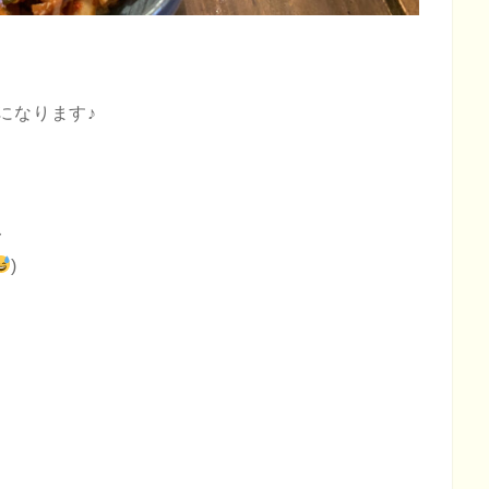
になります♪
〜
)