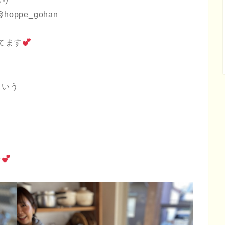
あり
@hoppe_gohan
てます
という
な