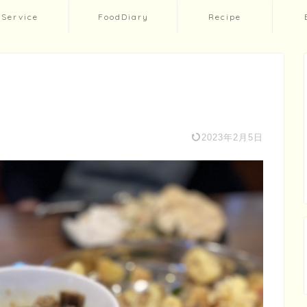
Service
FoodDiary
Recipe
2023年2月5日